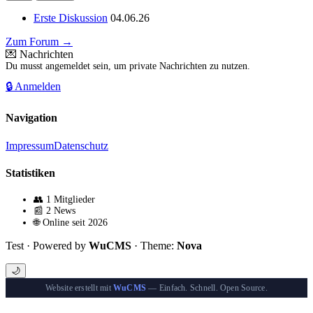
Erste Diskussion
04.06.26
Zum Forum →
💌 Nachrichten
Du musst angemeldet sein, um private Nachrichten zu nutzen.
🔒 Anmelden
Navigation
Impressum
Datenschutz
Statistiken
👥 1 Mitglieder
📰 2 News
🌐 Online seit 2026
Test · Powered by
WuCMS
· Theme:
Nova
🌙
Website erstellt mit
WuCMS
— Einfach. Schnell. Open Source.