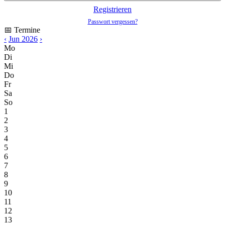
Registrieren
Passwort vergessen?
📅 Termine
‹
Jun 2026
›
Mo
Di
Mi
Do
Fr
Sa
So
1
2
3
4
5
6
7
8
9
10
11
12
13