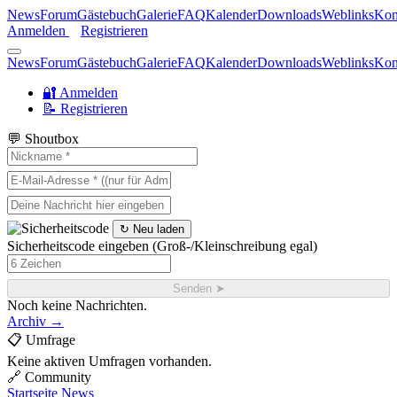
News
Forum
Gästebuch
Galerie
FAQ
Kalender
Downloads
Weblinks
Kon
Anmelden
Registrieren
News
Forum
Gästebuch
Galerie
FAQ
Kalender
Downloads
Weblinks
Kon
🔐 Anmelden
📝 Registrieren
💬 Shoutbox
↻ Neu laden
Sicherheitscode eingeben
(Groß-/Kleinschreibung egal)
Senden ➤
Noch keine Nachrichten.
Archiv →
📋 Umfrage
Keine aktiven Umfragen vorhanden.
🔗 Community
Startseite
News