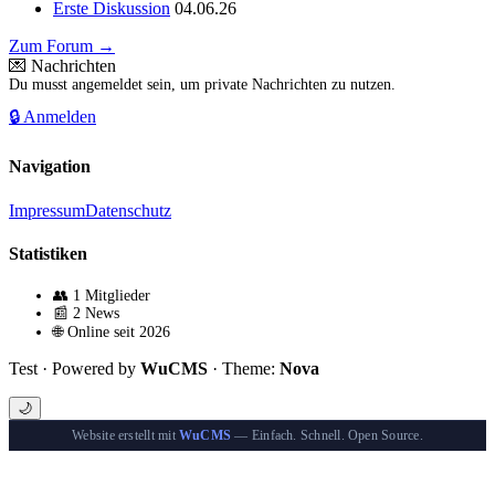
Erste Diskussion
04.06.26
Zum Forum →
💌 Nachrichten
Du musst angemeldet sein, um private Nachrichten zu nutzen.
🔒 Anmelden
Navigation
Impressum
Datenschutz
Statistiken
👥 1 Mitglieder
📰 2 News
🌐 Online seit 2026
Test · Powered by
WuCMS
· Theme:
Nova
🌙
Website erstellt mit
WuCMS
— Einfach. Schnell. Open Source.