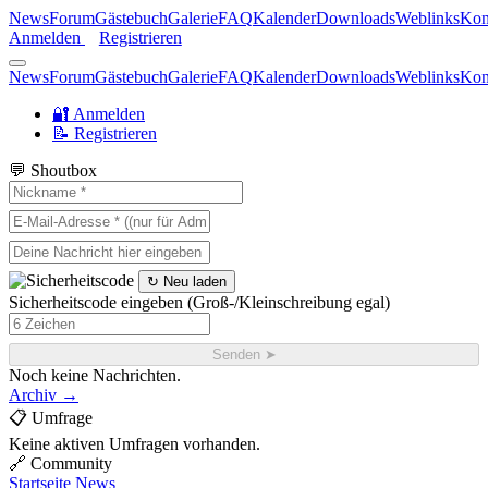
News
Forum
Gästebuch
Galerie
FAQ
Kalender
Downloads
Weblinks
Kon
Anmelden
Registrieren
News
Forum
Gästebuch
Galerie
FAQ
Kalender
Downloads
Weblinks
Kon
🔐 Anmelden
📝 Registrieren
💬 Shoutbox
↻ Neu laden
Sicherheitscode eingeben
(Groß-/Kleinschreibung egal)
Senden ➤
Noch keine Nachrichten.
Archiv →
📋 Umfrage
Keine aktiven Umfragen vorhanden.
🔗 Community
Startseite
News