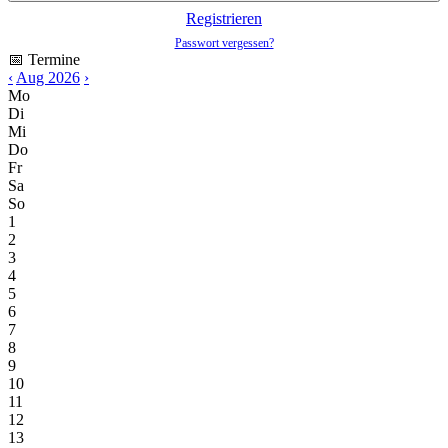
Registrieren
Passwort vergessen?
📅 Termine
‹
Aug 2026
›
Mo
Di
Mi
Do
Fr
Sa
So
1
2
3
4
5
6
7
8
9
10
11
12
13